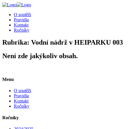
╳
O soutěži
Pravidla
Kontakt
Ročníky
Rubrika:
Vodní nádrž v HEIPARKU 003
Není zde jakýkoliv obsah.
Menu
O soutěži
Pravidla
Kontakt
Ročníky
Ročníky
2024/2025