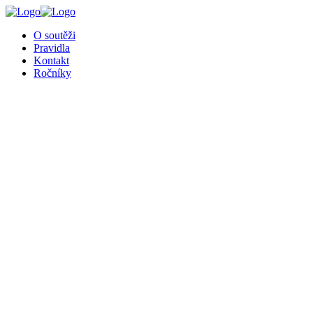
╳
O soutěži
Pravidla
Kontakt
Ročníky