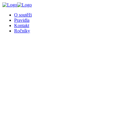
╳
O soutěži
Pravidla
Kontakt
Ročníky