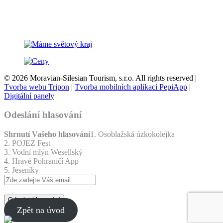
© 2026 Moravian-Silesian Tourism, s.r.o. All rights reserved |
Tvorba webu Tripon
|
Tvorba mobilních aplikací PepiApp
|
Digitální panely
Odeslání hlasování
Shrnutí Vašeho hlasování
1. Osoblažská úzkokolejka
2. POJEZ Fest
3. Vodní mlýn Wesellský
4. Hravé Pohraničí App
5. Jeseníky
Odeslat hlasování
Zpět na úvod