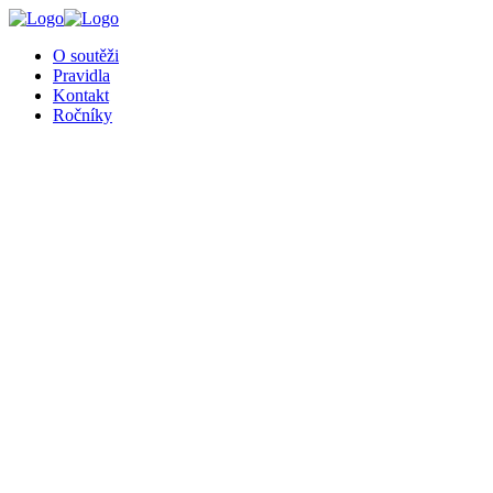
╳
O soutěži
Pravidla
Kontakt
Ročníky