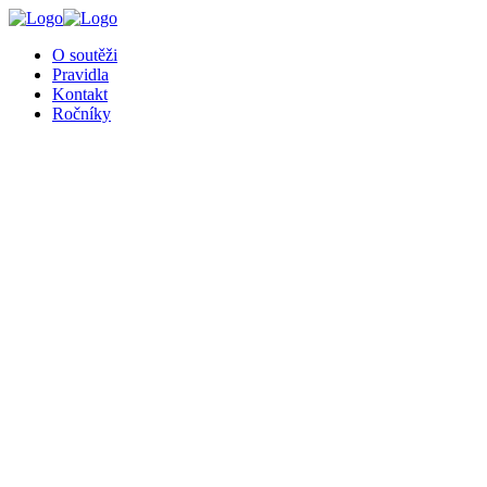
╳
O soutěži
Pravidla
Kontakt
Ročníky