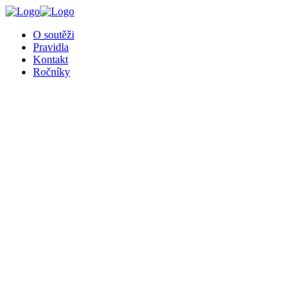
╳
O soutěži
Pravidla
Kontakt
Ročníky