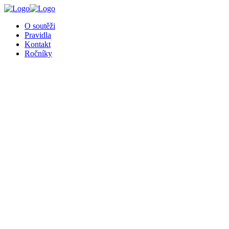
╳
O soutěži
Pravidla
Kontakt
Ročníky