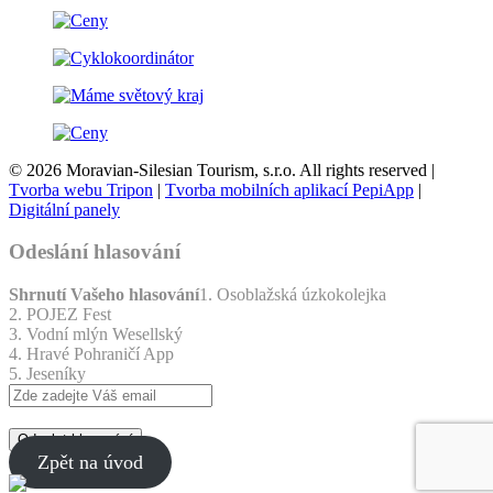
© 2026 Moravian-Silesian Tourism, s.r.o. All rights reserved |
Tvorba webu Tripon
|
Tvorba mobilních aplikací PepiApp
|
Digitální panely
Odeslání hlasování
Shrnutí Vašeho hlasování
1. Osoblažská úzkokolejka
2. POJEZ Fest
3. Vodní mlýn Wesellský
4. Hravé Pohraničí App
5. Jeseníky
Odeslat hlasování
Zpět na úvod