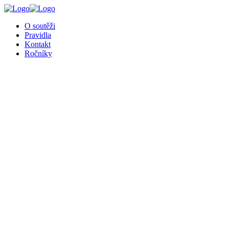
╳
O soutěži
Pravidla
Kontakt
Ročníky