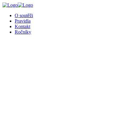
╳
O soutěži
Pravidla
Kontakt
Ročníky