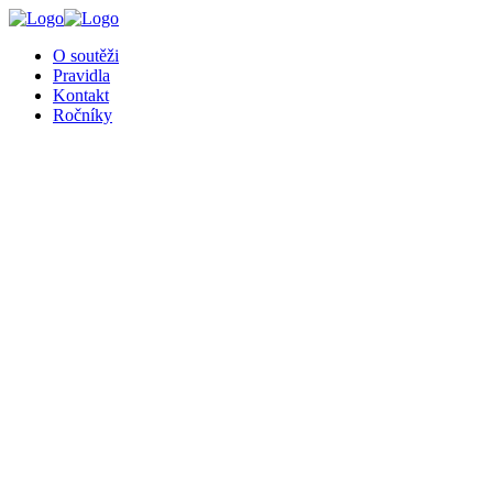
╳
O soutěži
Pravidla
Kontakt
Ročníky