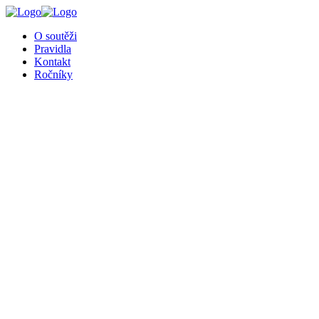
╳
O soutěži
Pravidla
Kontakt
Ročníky