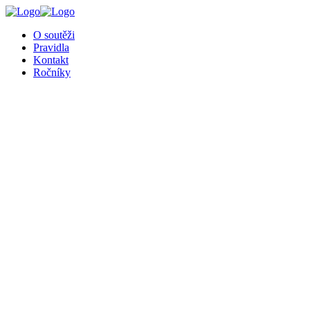
╳
O soutěži
Pravidla
Kontakt
Ročníky