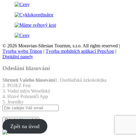
© 2026 Moravian-Silesian Tourism, s.r.o. All rights reserved |
Tvorba webu Tripon
|
Tvorba mobilních aplikací PepiApp
|
Digitální panely
Odeslání hlasování
Shrnutí Vašeho hlasování
1. Osoblažská úzkokolejka
2. POJEZ Fest
3. Vodní mlýn Wesellský
4. Hravé Pohraničí App
5. Jeseníky
Odeslat hlasování
Zpět na úvod