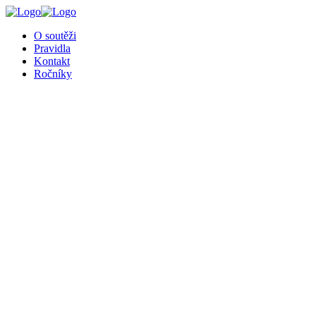
╳
O soutěži
Pravidla
Kontakt
Ročníky