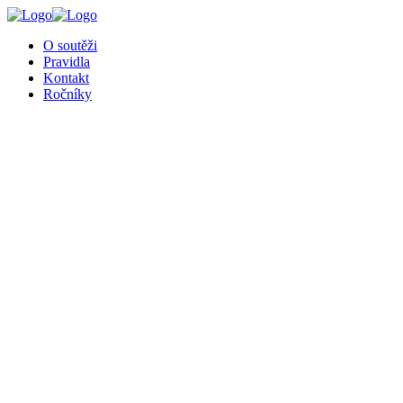
╳
O soutěži
Pravidla
Kontakt
Ročníky