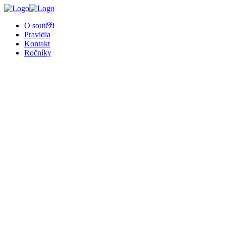
╳
O soutěži
Pravidla
Kontakt
Ročníky