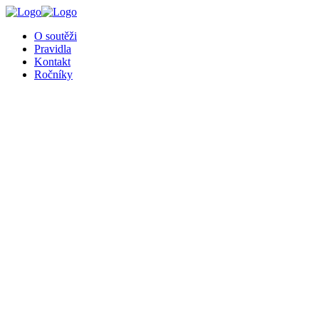
╳
O soutěži
Pravidla
Kontakt
Ročníky