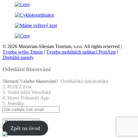
© 2026 Moravian-Silesian Tourism, s.r.o. All rights reserved |
Tvorba webu Tripon
|
Tvorba mobilních aplikací PepiApp
|
Digitální panely
Odeslání hlasování
Shrnutí Vašeho hlasování
1. Osoblažská úzkokolejka
2. POJEZ Fest
3. Vodní mlýn Wesellský
4. Hravé Pohraničí App
5. Jeseníky
Odeslat hlasování
Zpět na úvod