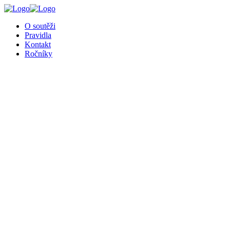
╳
O soutěži
Pravidla
Kontakt
Ročníky