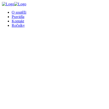
╳
O soutěži
Pravidla
Kontakt
Ročníky