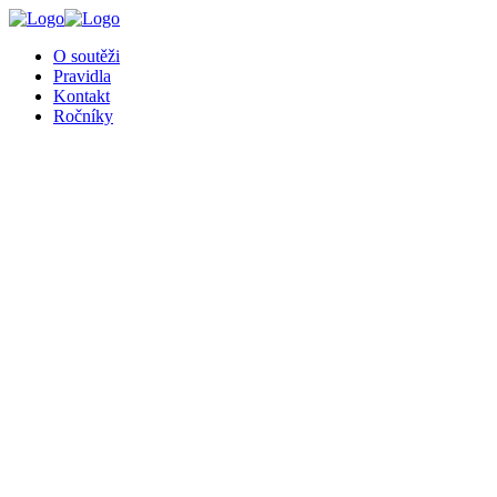
╳
O soutěži
Pravidla
Kontakt
Ročníky