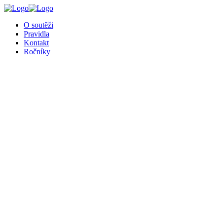
╳
O soutěži
Pravidla
Kontakt
Ročníky