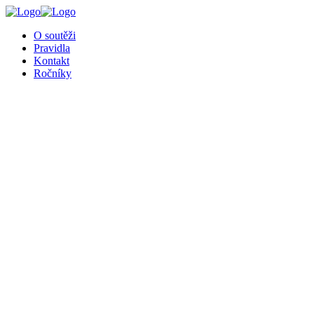
╳
O soutěži
Pravidla
Kontakt
Ročníky