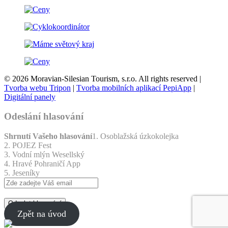
© 2026 Moravian-Silesian Tourism, s.r.o. All rights reserved |
Tvorba webu Tripon
|
Tvorba mobilních aplikací PepiApp
|
Digitální panely
Odeslání hlasování
Shrnutí Vašeho hlasování
1. Osoblažská úzkokolejka
2. POJEZ Fest
3. Vodní mlýn Wesellský
4. Hravé Pohraničí App
5. Jeseníky
Odeslat hlasování
Zpět na úvod