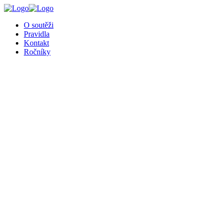
╳
O soutěži
Pravidla
Kontakt
Ročníky