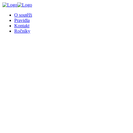
╳
O soutěži
Pravidla
Kontakt
Ročníky