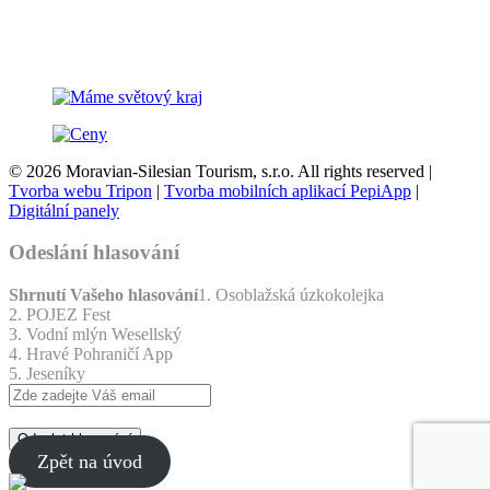
© 2026 Moravian-Silesian Tourism, s.r.o. All rights reserved |
Tvorba webu Tripon
|
Tvorba mobilních aplikací PepiApp
|
Digitální panely
Odeslání hlasování
Shrnutí Vašeho hlasování
1. Osoblažská úzkokolejka
2. POJEZ Fest
3. Vodní mlýn Wesellský
4. Hravé Pohraničí App
5. Jeseníky
Odeslat hlasování
Zpět na úvod