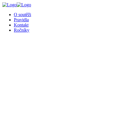
╳
O soutěži
Pravidla
Kontakt
Ročníky