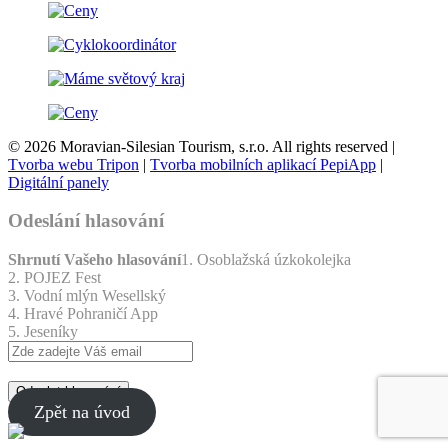
© 2026 Moravian-Silesian Tourism, s.r.o. All rights reserved |
Tvorba webu Tripon
|
Tvorba mobilních aplikací PepiApp
|
Digitální panely
Odeslání hlasování
Shrnutí Vašeho hlasování
1. Osoblažská úzkokolejka
2. POJEZ Fest
3. Vodní mlýn Wesellský
4. Hravé Pohraničí App
5. Jeseníky
Odeslat hlasování
Zpět na úvod