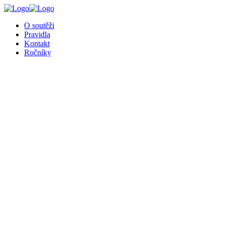
╳
O soutěži
Pravidla
Kontakt
Ročníky