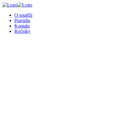
╳
O soutěži
Pravidla
Kontakt
Ročníky