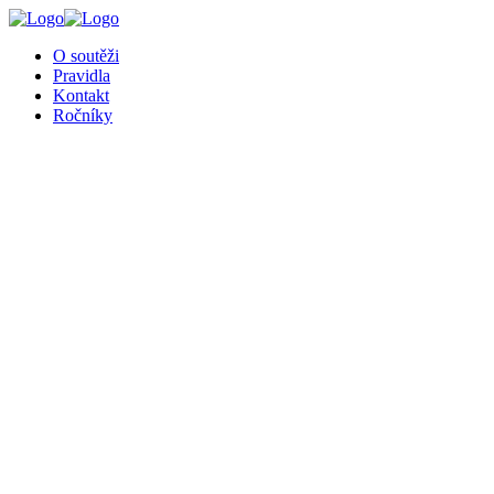
╳
O soutěži
Pravidla
Kontakt
Ročníky