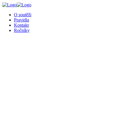
╳
O soutěži
Pravidla
Kontakt
Ročníky