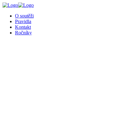
╳
O soutěži
Pravidla
Kontakt
Ročníky