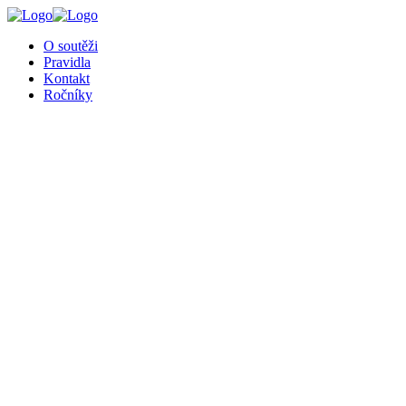
╳
O soutěži
Pravidla
Kontakt
Ročníky