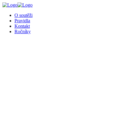
╳
O soutěži
Pravidla
Kontakt
Ročníky