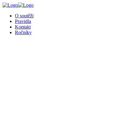
╳
O soutěži
Pravidla
Kontakt
Ročníky