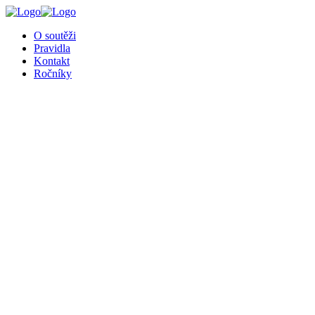
╳
O soutěži
Pravidla
Kontakt
Ročníky