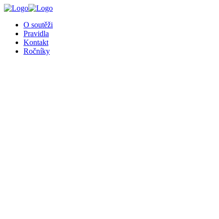
╳
O soutěži
Pravidla
Kontakt
Ročníky