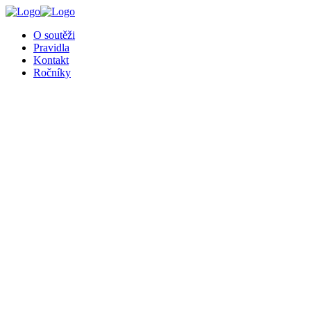
╳
O soutěži
Pravidla
Kontakt
Ročníky