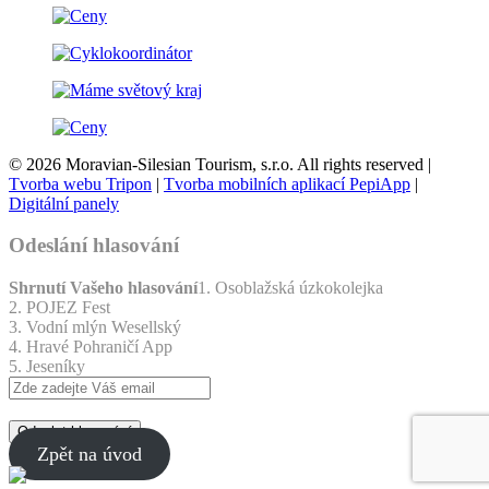
© 2026 Moravian-Silesian Tourism, s.r.o. All rights reserved |
Tvorba webu Tripon
|
Tvorba mobilních aplikací PepiApp
|
Digitální panely
Odeslání hlasování
Shrnutí Vašeho hlasování
1. Osoblažská úzkokolejka
2. POJEZ Fest
3. Vodní mlýn Wesellský
4. Hravé Pohraničí App
5. Jeseníky
Odeslat hlasování
Zpět na úvod