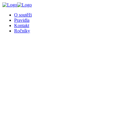
╳
O soutěži
Pravidla
Kontakt
Ročníky