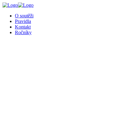
╳
O soutěži
Pravidla
Kontakt
Ročníky