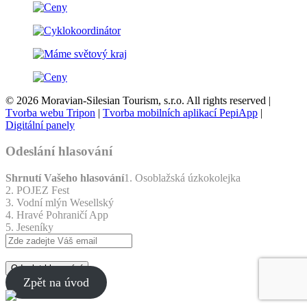
© 2026 Moravian-Silesian Tourism, s.r.o. All rights reserved |
Tvorba webu Tripon
|
Tvorba mobilních aplikací PepiApp
|
Digitální panely
Odeslání hlasování
Shrnutí Vašeho hlasování
1. Osoblažská úzkokolejka
2. POJEZ Fest
3. Vodní mlýn Wesellský
4. Hravé Pohraničí App
5. Jeseníky
Odeslat hlasování
Zpět na úvod