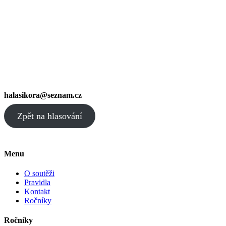
halasikora@seznam.cz
Zpět na hlasování
Menu
O soutěži
Pravidla
Kontakt
Ročníky
Ročníky