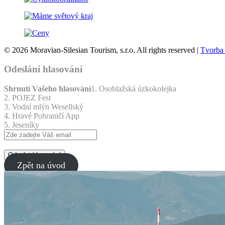
© 2026 Moravian-Silesian Tourism, s.r.o. All rights reserved |
Tvorba
Odeslání hlasování
Shrnutí Vašeho hlasování
1. Osoblažská úzkokolejka
2. POJEZ Fest
3. Vodní mlýn Wesellský
4. Hravé Pohraničí App
5. Jeseníky
Odeslat hlasování
Zpět na úvod