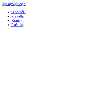
╳
O soutěži
Pravidla
Kontakt
Ročníky