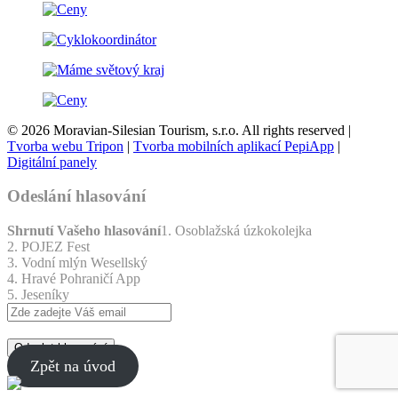
© 2026 Moravian-Silesian Tourism, s.r.o. All rights reserved |
Tvorba webu Tripon
|
Tvorba mobilních aplikací PepiApp
|
Digitální panely
Odeslání hlasování
Shrnutí Vašeho hlasování
1. Osoblažská úzkokolejka
2. POJEZ Fest
3. Vodní mlýn Wesellský
4. Hravé Pohraničí App
5. Jeseníky
Odeslat hlasování
Zpět na úvod