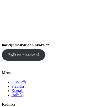
hasici@mostyujablunkova.cz
Zpět na hlasování
Menu
O soutěži
Pravidla
Kontakt
Ročníky
Ročníky