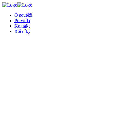
╳
O soutěži
Pravidla
Kontakt
Ročníky