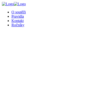
╳
O soutěži
Pravidla
Kontakt
Ročníky