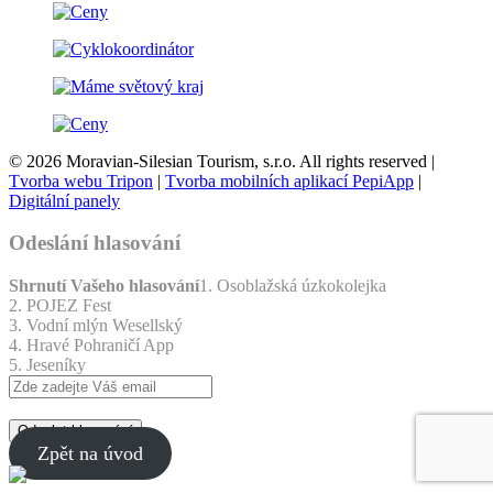
© 2026 Moravian-Silesian Tourism, s.r.o. All rights reserved |
Tvorba webu Tripon
|
Tvorba mobilních aplikací PepiApp
|
Digitální panely
Odeslání hlasování
Shrnutí Vašeho hlasování
1. Osoblažská úzkokolejka
2. POJEZ Fest
3. Vodní mlýn Wesellský
4. Hravé Pohraničí App
5. Jeseníky
Odeslat hlasování
Zpět na úvod