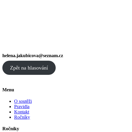
helena.jakubicova@seznam.cz
Zpět na hlasování
Menu
O soutěži
Pravidla
Kontakt
Ročníky
Ročníky