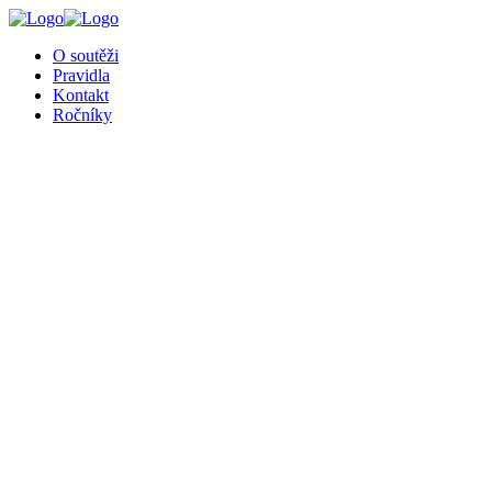
╳
O soutěži
Pravidla
Kontakt
Ročníky