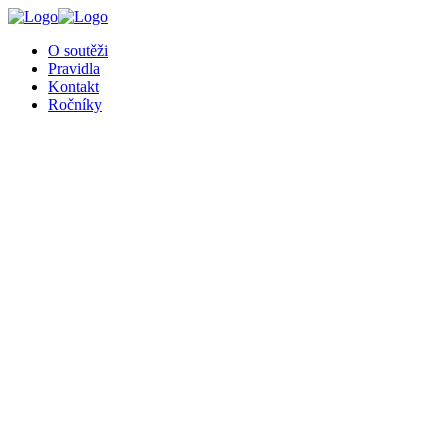
╳
O soutěži
Pravidla
Kontakt
Ročníky