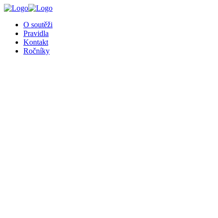
╳
O soutěži
Pravidla
Kontakt
Ročníky