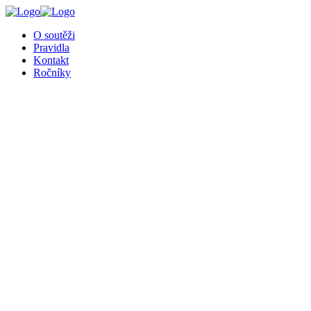
╳
O soutěži
Pravidla
Kontakt
Ročníky