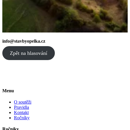
info@stavbyopelka.cz
Zpět na hlasování
Menu
O soutěži
Pravidla
Kontakt
Ročníky
Ročníky